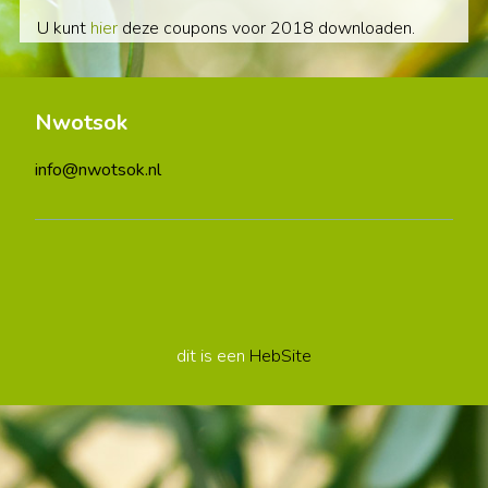
U kunt
hier
deze coupons voor 2018 downloaden.
Nwotsok
info@nwotsok.nl
dit is een
HebSite