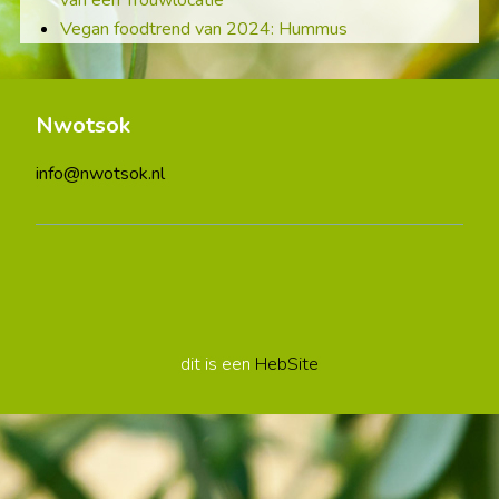
van een Trouwlocatie
Vegan foodtrend van 2024: Hummus
Nwotsok
info@nwotsok.nl
dit is een
HebSite