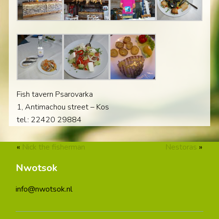
Fish tavern Psarovarka
1, Antimachou street – Kos
tel.: 22420 29884
«
Nick the fisherman
Nestoras
»
Nwotsok
info@nwotsok.nl