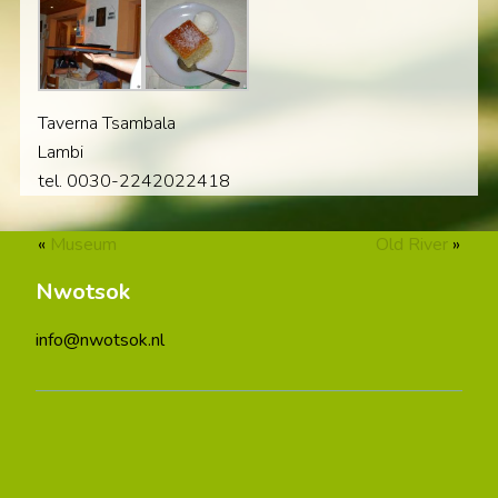
Taverna Tsambala
Lambi
tel. 0030-2242022418
«
Museum
Old River
»
Nwotsok
info@nwotsok.nl