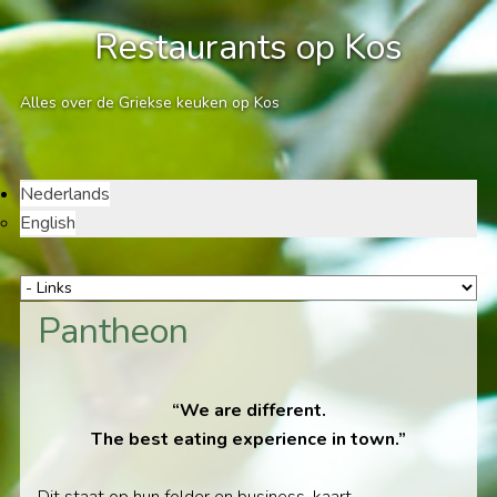
Restaurants op Kos
Alles over de Griekse keuken op Kos
Nederlands
English
Pantheon
“We are different.
The best eating experience in town.”
Dit staat op hun folder en business-kaart.