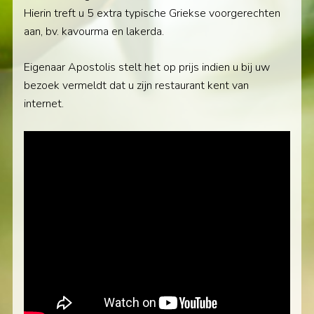
Hierin treft u 5 extra typische Griekse voorgerechten
aan, bv. kavourma en lakerda.
Eigenaar Apostolis stelt het op prijs indien u bij uw
bezoek vermeldt dat u zijn restaurant kent van
internet.