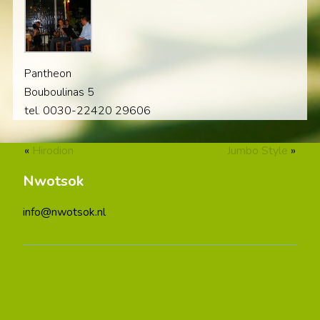
Pantheon
Bouboulinas 5
tel. 0030-22420 29606
«
Hirodion
Jumbo Style
»
Nwotsok
info@nwotsok.nl