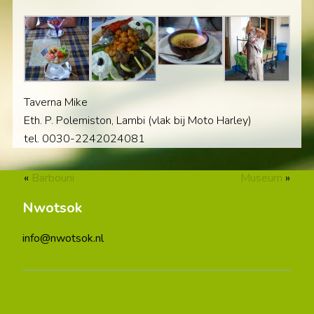
Taverna Mike
Eth. P. Polemiston, Lambi (vlak bij Moto Harley)
tel. 0030-2242024081
«
Barbouni
Museum
»
Nwotsok
info@nwotsok.nl