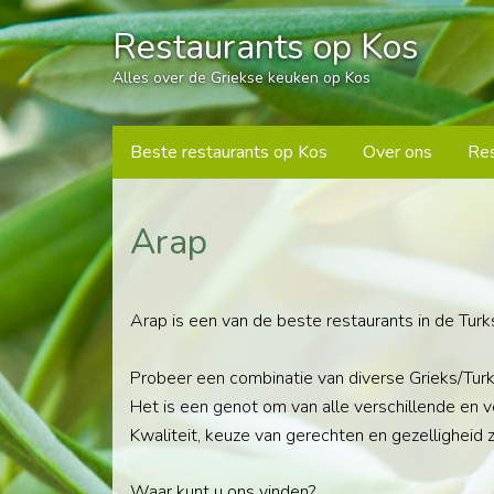
Restaurants op Kos
Alles over de Griekse keuken op Kos
Beste restaurants op Kos
Over ons
Res
Arap
Arap is een van de beste restaurants in de Turks
Probeer een combinatie van diverse Grieks/Turk
Het is een genot om van alle verschillende en 
Kwaliteit, keuze van gerechten en gezelligheid zi
Waar kunt u ons vinden?