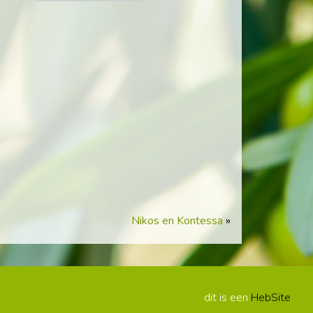
Nikos en Kontessa
»
dit is een
HebSite