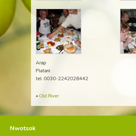
Arap
Platani
tel. 0030-2242028442
«
Old River
Nwotsok