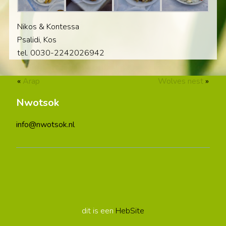
Nikos & Kontessa
Psalidi, Kos
tel. 0030-2242026942
«
Arap
Wolves nest
»
Nwotsok
info@nwotsok.nl
dit is een
HebSite