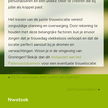
personaliseren en een unieke sfeer te creëren die bij
jullie als koppel past.
Het kiezen van de juiste trouwlocatie vereist
zorgvuldige planning en overweging. Door rekening te
houden met deze belangrijke factoren, kun je ervoor
zorgen dat je trouwdag vlekkeloos verloopt en dat de
locatie perfect aansluit bij je dromen en
verwachtingen. Woon je in de omgeving van
Groningen? Bekijk dan dit
restaurant aan het
Paterswoldsemeer
voor een eventuele trouwlocatie.
«
ESTA aanvragen, hoe werkt dat eigenlijk?
Zelf brood bakken
»
Nwotsok