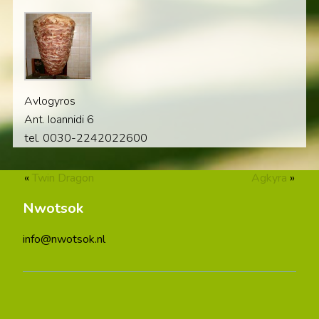
Avlogyros
Ant. Ioannidi 6
tel. 0030-2242022600
«
Twin Dragon
Agkyra
»
Nwotsok
info@nwotsok.nl