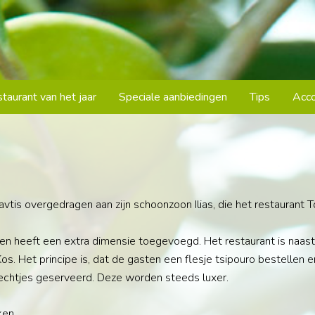
taurant van het jaar
Speciale aanbiedingen
Tips
Acc
vtis overgedragen aan zijn schoonzoon Ilias, die het restaurant T
en heeft een extra dimensie toegevoegd. Het restaurant is naast
. Het principe is, dat de gasten een flesje tsipouro bestellen en 
echtjes geserveerd. Deze worden steeds luxer.
ken.