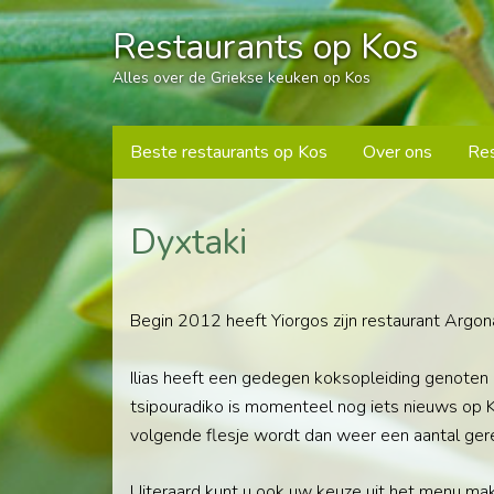
Restaurants op Kos
Alles over de Griekse keuken op Kos
Beste restaurants op Kos
Over ons
Res
Dyxtaki
Begin 2012 heeft Yiorgos zijn restaurant Argona
Ilias heeft een gedegen koksopleiding genoten 
tsipouradiko is momenteel nog iets nieuws op Kos
volgende flesje wordt dan weer een aantal ger
Uiteraard kunt u ook uw keuze uit het menu ma