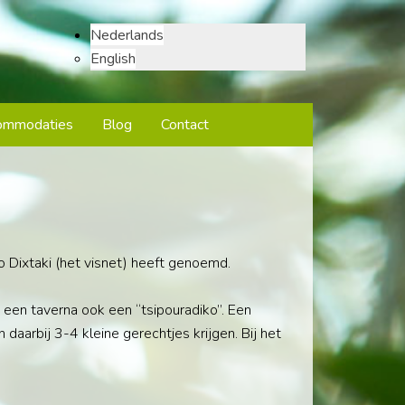
Nederlands
English
ommodaties
Blog
Contact
o Dixtaki (het visnet) heeft genoemd.
 een taverna ook een “tsipouradiko”. Een
daarbij 3-4 kleine gerechtjes krijgen. Bij het