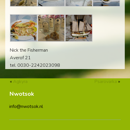
Nick the Fisherman
Averof 21
tel. 0030-2242023098
«
Agkyra
Psarovarka
»
Nwotsok
info@nwotsok.nl